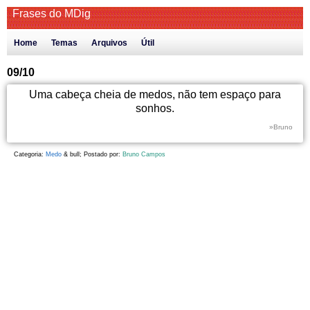
Frases do MDig
Home
Temas
Arquivos
Útil
09/10
Uma cabeça cheia de medos, não tem espaço para
sonhos.
»Bruno
Categoria:
Medo
& bull; Postado por:
Bruno Campos