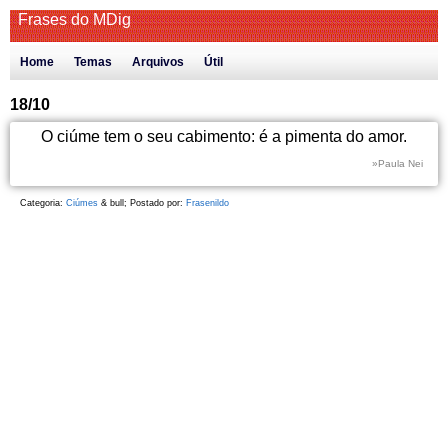
Frases do MDig
Home
Temas
Arquivos
Útil
18/10
O ciúme tem o seu cabimento: é a pimenta do amor.
»Paula Nei
Categoria:
Ciúmes
& bull; Postado por:
Frasenildo